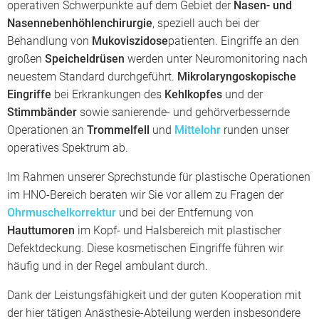
operativen Schwerpunkte auf dem Gebiet der
Nasen- und
Nasennebenhöhlenchirurgie
, speziell auch bei der
Behandlung von
Mukoviszidose
patienten. Eingriffe an den
großen
Speicheldrüsen
werden unter Neuromonitoring nach
neuestem Standard durchgeführt.
Mikrolaryngoskopische
Eingriffe
bei Erkrankungen des
Kehlkopfes
und der
Stimmbänder
sowie sanierende- und gehörverbessernde
Operationen an
Trommelfell
und
Mittelohr
runden unser
operatives Spektrum ab.
Im Rahmen unserer Sprechstunde für plastische Operationen
im HNO-Bereich beraten wir Sie vor allem zu Fragen der
Ohrmuschelkorrektur
und bei der Entfernung von
Hauttumoren
im Kopf- und Halsbereich mit plastischer
Defektdeckung. Diese kosmetischen Eingriffe führen wir
häufig und in der Regel ambulant durch.
Dank der Leistungsfähigkeit und der guten Kooperation mit
der hier tätigen Anästhesie-Abteilung werden insbesondere