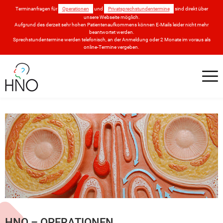
Terminanfragen für
Operationen
und
Privatsprechstundentermine
sind direkt über
unsere Webseite möglich.
Aufgrund des derzeit sehr hohen Patientenaufkommens können E-Mails leider nicht mehr
beantwortet werden.
Sprechstundentermine werden telefonisch, an der Anmeldung oder 2 Monate im voraus als
online-Termine vergeben.
HNO – OPERATIONEN